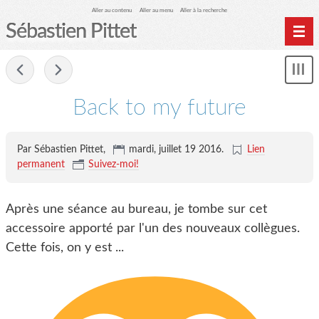
Aller au contenu
Aller au menu
Aller à la recherche
Sébastien Pittet
Home
-
Affi
Computing
le
Back to my future
me
Spéléologie
Photographie
Par Sébastien Pittet,
mardi, juillet 19 2016
.
Lien
Archives
permanent
Suivez-moi!
Après une séance au bureau, je tombe sur cet
accessoire apporté par l'un des nouveaux collègues.
Cette fois, on y est ...