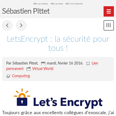
Aller au contenu
Aller au menu
Aller à la recherche
Sébastien Pittet
Home
-
Affi
Computing
le
LetsEncrypt : la sécurité pour
me
Spéléologie
tous !
Photographie
Archives
Par Sébastien Pittet,
mardi, février 16 2016
.
Lien
permanent
Virtual World
Computing
Toujours grâce aux excellents collègues d'exoscale, j'ai