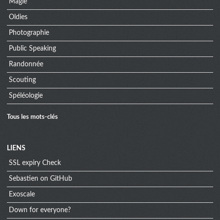
Magie
Oldies
Photographie
Public Speaking
Randonnée
Scouting
Spéléologie
Tous les mots-clés
Menu
LIENS
SSL expiry Check
extra
Sebastien on GitHub
Exoscale
Down for everyone?