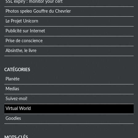
SSL expiry : monitor your cert
Photos speleo Gouffre du Chevrier
Le Projet Unicorn
Publicité sur Internet
Prise de conscience
Absinthe, le livre
CATÉGORIES
Planète
Medias
Suivez-moi!
Virtual World
Goodies
MOTS-CLÉS