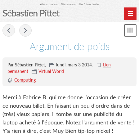
Aller au contenu
Aller au menu
Aller à la recherche
Sébastien Pittet
Home
-
Affi
Computing
le
Argument de poids
me
Spéléologie
Photographie
Par Sébastien Pittet,
lundi, mars 3 2014
.
Lien
Archives
permanent
Virtual World
Computing
Merci à Fabrice B. qui me donne l'occasion de créer
ce nouveau billet. En faisant un peu d'ordre dans de
(très) vieux papiers, il tombe sur une publicité du
laptop acheté à l'époque. Notez l'argument de vente !
Y'a rien à dire, c'est Muy Bien tip-top nickel !