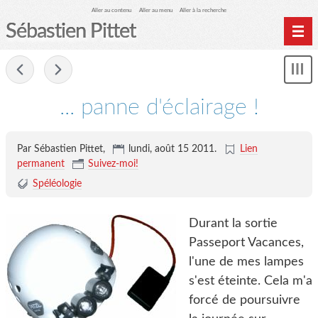
Aller au contenu
Aller au menu
Aller à la recherche
Sébastien Pittet
Home
-
Affi
Computing
le
... panne d'éclairage !
me
Spéléologie
Photographie
Par Sébastien Pittet,
lundi, août 15 2011
.
Lien
Archives
permanent
Suivez-moi!
Spéléologie
Durant la sortie
Passeport Vacances,
l'une de mes lampes
s'est éteinte. Cela m'a
forcé de poursuivre