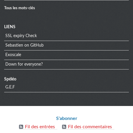
Tous les mots-clés
Menu
LIENS
SSL expiry Check
extra
Sebastien on GitHub
Exoscale
Down for everyone?
Spéléo
G.E.F
Informations
S'abonner
Fil des entrées
Fil des commentaires