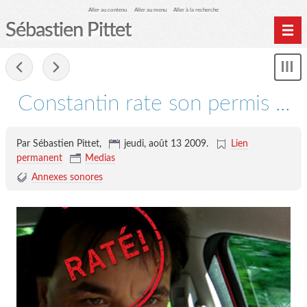
Aller au contenu
Aller au menu
Aller à la recherche
Sébastien Pittet
Home
-
Affi
Computing
le
Constantin rate son permis ...
me
Spéléologie
Photographie
Par Sébastien Pittet,
jeudi, août 13 2009
.
Lien
Archives
permanent
Medias
Annexes sonores