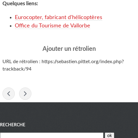
Quelques liens:
Eurocopter, fabricant d'hélicoptères
Office du Tourisme de Vallorbe
Ajouter un rétrolien
URL de rétrolien : https://sebastien.pittet.org/index.php?
trackback/94
-
Menu
RECHERCHE