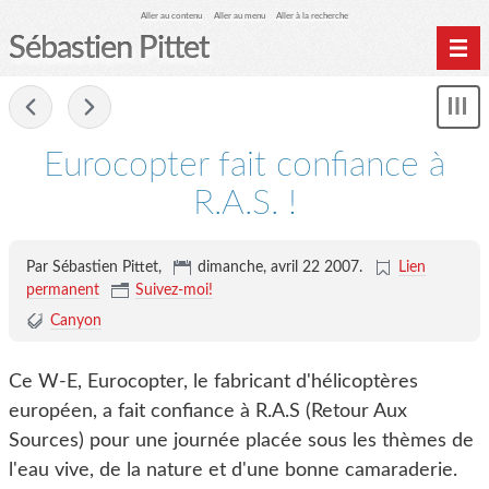
Aller au contenu
Aller au menu
Aller à la recherche
Sébastien Pittet
Home
-
Affi
Computing
le
Eurocopter fait confiance à
me
Spéléologie
R.A.S. !
Photographie
Archives
Par Sébastien Pittet,
dimanche, avril 22 2007
.
Lien
permanent
Suivez-moi!
Canyon
Ce W-E, Eurocopter, le fabricant d'hélicoptères
européen, a fait confiance à R.A.S (Retour Aux
Sources) pour une journée placée sous les thèmes de
l'eau vive, de la nature et d'une bonne camaraderie.