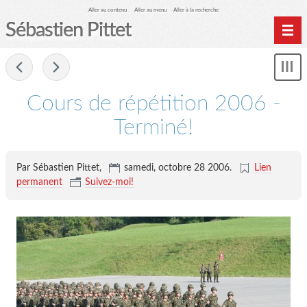
Aller au contenu
Aller au menu
Aller à la recherche
Sébastien Pittet
Home
-
Affi
Computing
le
Cours de répétition 2006 -
me
Spéléologie
Terminé!
Photographie
Archives
Par Sébastien Pittet,
samedi, octobre 28 2006
.
Lien
permanent
Suivez-moi!