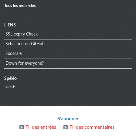
Tous les mots-clés
Menu
LIENS
SSL expiry Check
extra
Sebastien on GitHub
Exoscale
Down for everyone?
Spéléo
G.E.F
Informations
S'abonner
Fil des entrées
Fil des commentaires