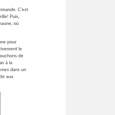
mmande. C'est
lle! Puis,
eaune, où
une pour
ctivement le
 bouchons de
as à la
ommes dans un
tte aux