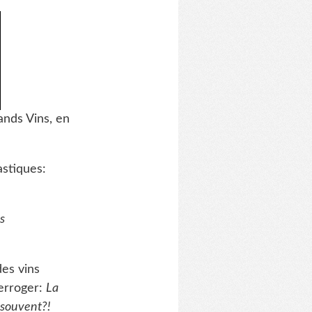
ands Vins, en
astiques:
es
des vins
erroger:
La
 souvent?!