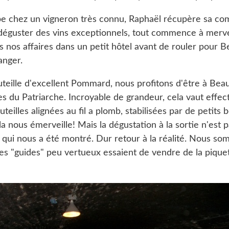
e chez un vigneron très connu, Raphaël récupère sa co
 déguster des vins exceptionnels, tout commence à mervei
 nos affaires dans un petit hôtel avant de rouler pour B
anger.
teille d'excellent Pommard, nous profitons d'être à Bea
ves du Patriarche. Incroyable de grandeur, cela vaut effe
uteilles alignées au fil a plomb, stabilisées par de petits
ela nous émerveille! Mais la dégustation à la sortie n'est p
 qui nous a été montré. Dur retour à la réalité. Nous s
des "guides" peu vertueux essaient de vendre de la pique