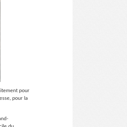
aitement pour
esse, pour la
and-
cile du