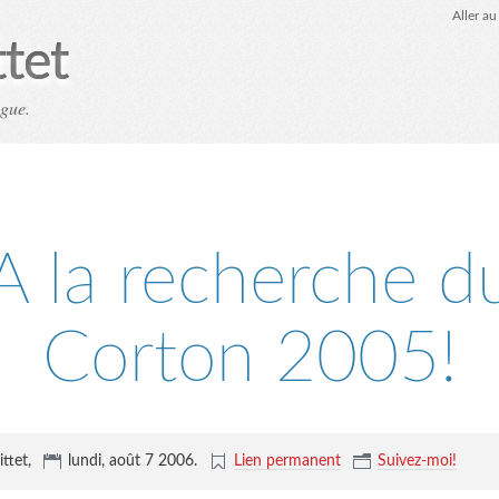
Aller a
ttet
ogue.
Home
Computing
Spéléologie
A la recherche d
Corton 2005!
ittet,
lundi, août 7 2006
.
Lien permanent
Suivez-moi!