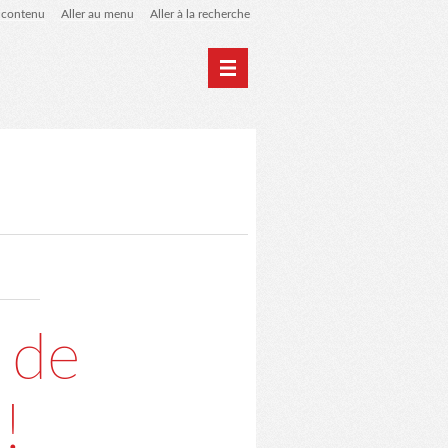
u contenu
Aller au menu
Aller à la recherche
Photographie
Archives
 de
!