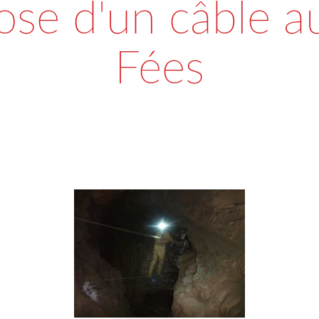
ose d'un câble a
Fées