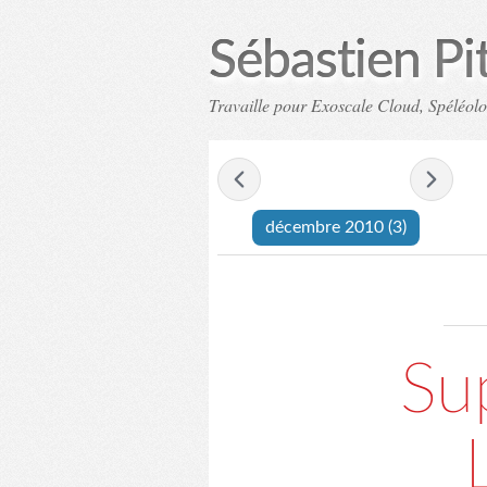
Sébastien Pi
Travaille pour Exoscale Cloud, Spéléol
-
décembre 2010
-
décembre 2010
(3)
Su