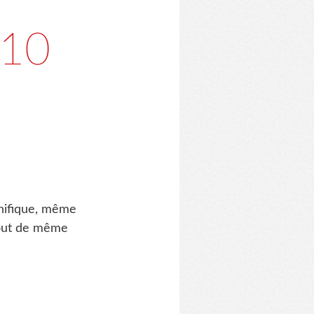
010
gnifique, même
 tout de même