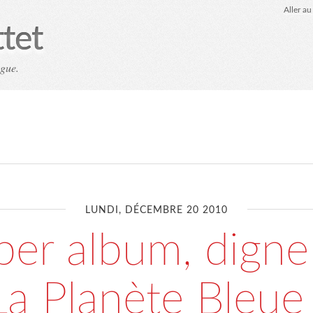
Aller a
ttet
ogue.
Home
Computing
Spéléologie
LUNDI, DÉCEMBRE 20 2010
per album, digne
La Planète Bleue 