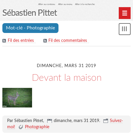
Aller au contenu
Aller au menu
Aller à la recherche
Sébastien Pittet
Home
Mot-clé - Photographie
Affi
Computing
le
Fil des entrées
Fil des commentaires
me
Spéléologie
Photographie
Archives
DIMANCHE, MARS 31 2019
Devant la maison
Par Sébastien Pittet,
dimanche, mars 31 2019
.
Suivez-
moi!
Photographie