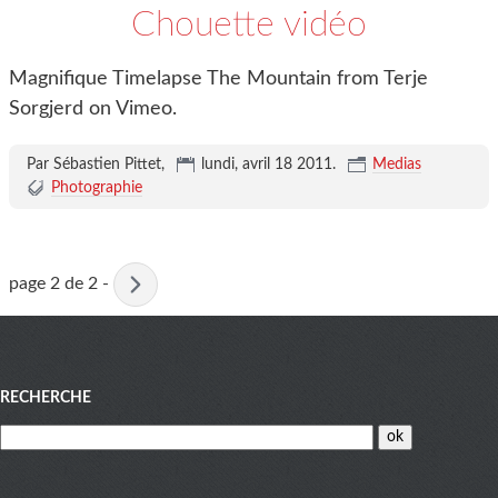
Chouette vidéo
Magnifique Timelapse The Mountain from Terje
Sorgjerd on Vimeo.
Par Sébastien Pittet,
lundi, avril 18 2011
.
Medias
Photographie
Page
page 2 de 2
-
active
Menu
RECHERCHE