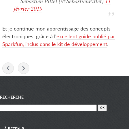
— Sebastien Pittet (@SebastienPittet)
11
février 2019
Et je continue mon apprentissage des concepts
électroniques, grâce à l'
excellent guide publié par
Sparkfun, inclus dans le kit de développement
.
-
Menu
RECHERCHE