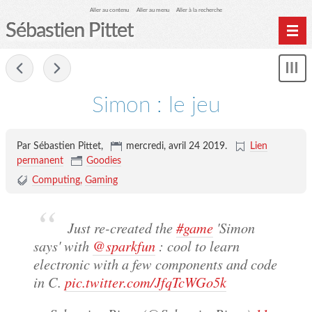
Aller au contenu
Aller au menu
Aller à la recherche
Sébastien Pittet
Home
-
Affi
Computing
le
Simon : le jeu
me
Spéléologie
Photographie
Par Sébastien Pittet,
mercredi, avril 24 2019
.
Lien
Archives
permanent
Goodies
Computing
Gaming
Just re-created the
#game
'Simon
says' with
@sparkfun
: cool to learn
electronic with a few components and code
in C.
pic.twitter.com/JfqTcWGo5k