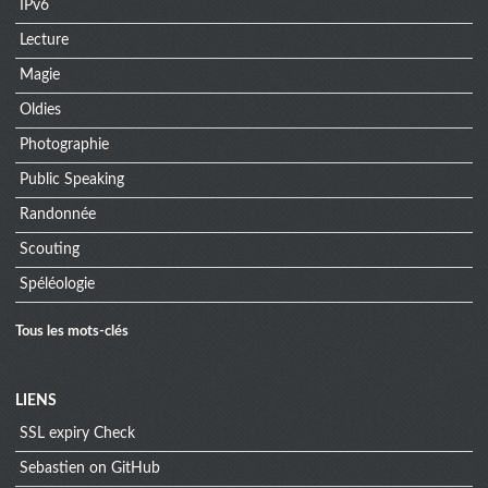
IPv6
Lecture
Magie
Oldies
Photographie
Public Speaking
Randonnée
Scouting
Spéléologie
Tous les mots-clés
Menu
LIENS
SSL expiry Check
extra
Sebastien on GitHub