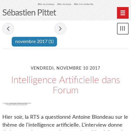
Aller au contenu
Aller au menu
Aller à la recherche
Sébastien Pittet
Home
-
novembre 2017
-
Affi
Computing
le
novembre 2017
(1)
me
Spéléologie
Photographie
Archives
VENDREDI, NOVEMBRE 10 2017
Intelligence Artificielle dans
Forum
Hier soir, la RTS a questionné Antoine Blondeau sur le
thème de l'intelligence artificielle. L'interview donne